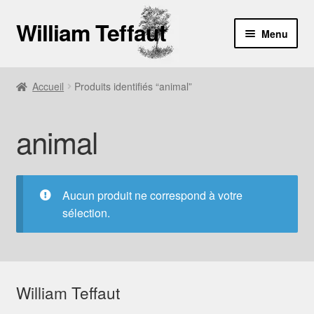
William Teffaut
Aller
Aller
Menu
à
au
la
contenu
Boutique
navigation
Accueil
Produits identifiés “animal”
À propos
animal
Contact
Aucun produit ne correspond à votre
sélection.
William Teffaut