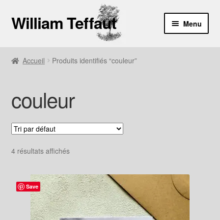
William Teffaut
Aller
Aller
Menu
à
au
la
contenu
Boutique
navigation
Accueil
Produits identifiés “couleur”
À propos
couleur
Contact
4 résultats affichés
Save