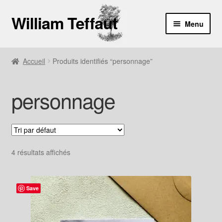
William Teffaut
Aller
Aller
Menu
à
au
la
contenu
Boutique
navigation
Accueil
Produits identifiés “personnage”
À propos
personnage
Contact
4 résultats affichés
Save