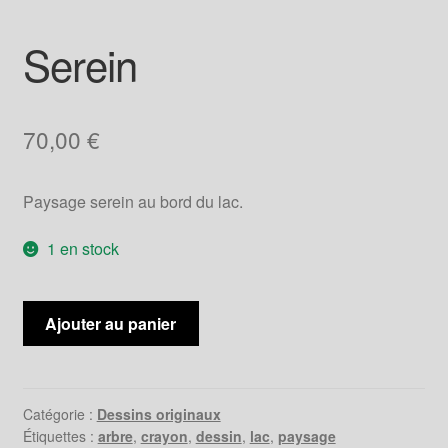
Serein
70,00
€
Paysage serein au bord du lac.
1 en stock
quantité
Ajouter au panier
de
Serein
Catégorie :
Dessins originaux
Étiquettes :
arbre
,
crayon
,
dessin
,
lac
,
paysage