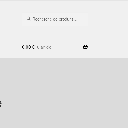
Recherche
Recherche
pour :
0,00
€
0 article
e