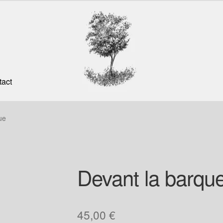
tact
ue
Devant la barqu
45,00
€