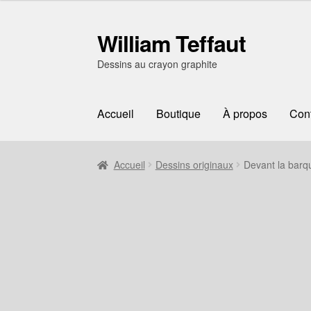
William Teffaut
Aller
Aller
à
au
Dessins au crayon graphite
la
contenu
navigation
Accueil
Boutique
À propos
Con
Accueil
Dessins originaux
Devant la barq