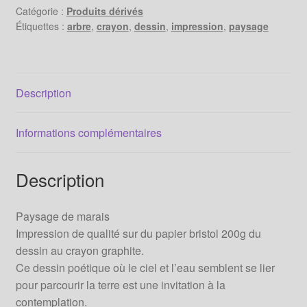
-
Catégorie :
Produits dérivés
Étiquettes :
arbre
,
crayon
,
dessin
,
impression
,
paysage
Impression
-
Description
Informations complémentaires
Description
Paysage de marais
Impression de qualité sur du papier bristol 200g du
dessin au crayon graphite.
Ce dessin poétique où le ciel et l’eau semblent se lier
pour parcourir la terre est une invitation à la
contemplation.