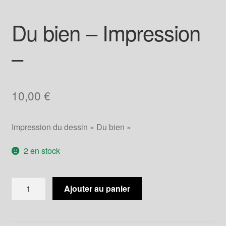
Du bien – Impression
–
10,00
€
Impression du dessin « Du bien »
2 en stock
quantité
Ajouter au panier
de
Du
bien