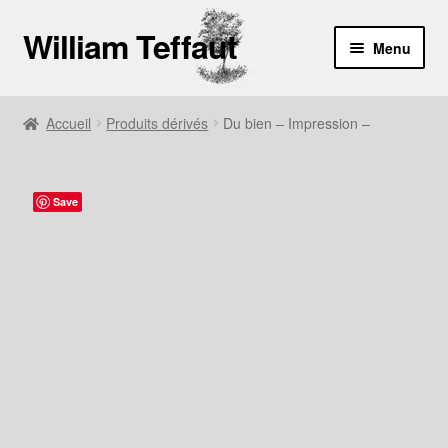
William Teffaut
Aller
Aller
Menu
à
au
la
contenu
Boutique
navigation
Accueil
Produits dérivés
Du bien – Impression –
À propos
Contact
Save