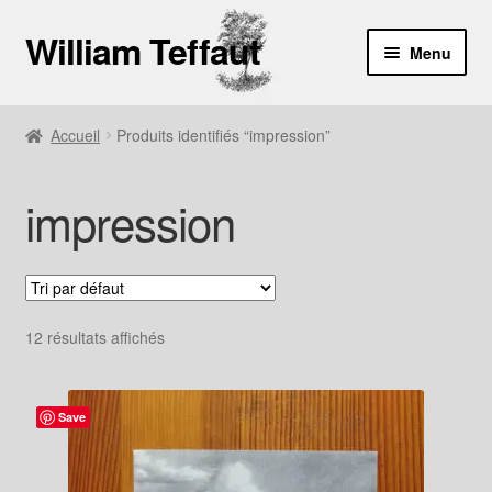
William Teffaut
Aller
Aller
Menu
à
au
la
contenu
Boutique
navigation
Accueil
Produits identifiés “impression”
À propos
impression
Contact
12 résultats affichés
Save