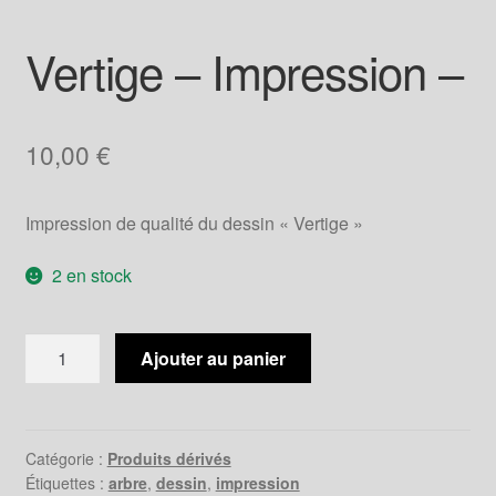
Vertige – Impression –
10,00
€
Impression de qualité du dessin « Vertige »
2 en stock
quantité
Ajouter au panier
de
Vertige
-
Impression
Catégorie :
Produits dérivés
Étiquettes :
arbre
,
dessin
,
impression
-