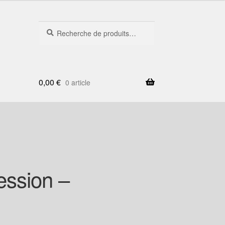
Recherche
Recherche
pour :
0,00
€
0 article
ession –