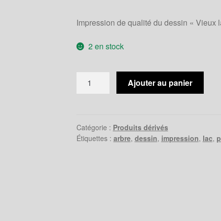
Impression de qualité du dessin « Vieux l
2 en stock
quantité
Ajouter au panier
de
Vieux
lac
-
Catégorie :
Produits dérivés
Étiquettes :
arbre
,
dessin
,
impression
,
lac
,
p
Impression
-