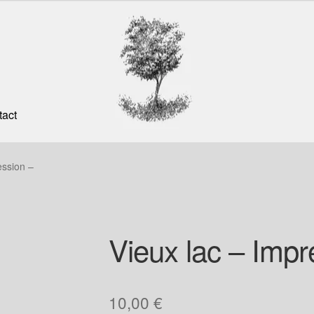
tact
ession –
Vieux lac – Impr
10,00
€