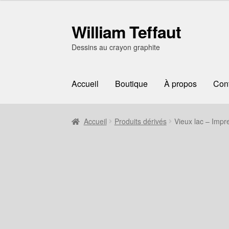
William Teffaut
Aller
Aller
à
au
Dessins au crayon graphite
la
contenu
navigation
Accueil
Boutique
À propos
Con
Accueil
Produits dérivés
Vieux lac – Impr