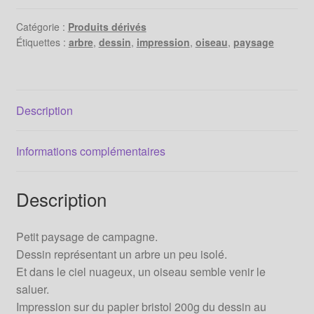
et
l'arbre
Catégorie :
Produits dérivés
Étiquettes :
arbre
,
dessin
,
impression
,
oiseau
,
paysage
-
Impression
-
Description
Informations complémentaires
Description
Petit paysage de campagne.
Dessin représentant un arbre un peu isolé.
Et dans le ciel nuageux, un oiseau semble venir le
saluer.
Impression sur du papier bristol 200g du dessin au