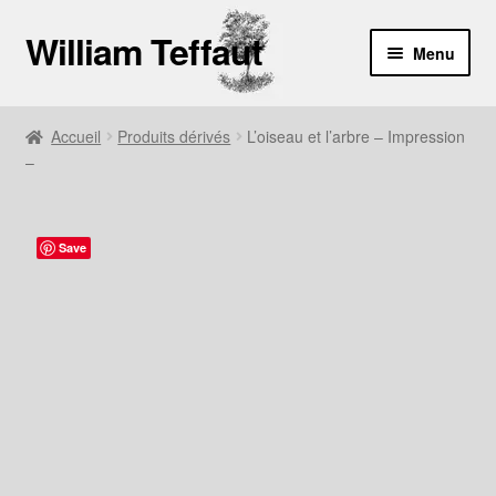
William Teffaut
Aller
Aller
Menu
à
au
la
contenu
Boutique
navigation
Accueil
Produits dérivés
L’oiseau et l’arbre – Impression
–
À propos
Contact
Save