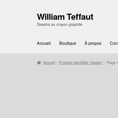
William Teffaut
Aller
Aller
à
au
Dessins au crayon graphite
la
contenu
navigation
Accueil
Boutique
À propos
Con
Accueil
Produits identifiés “dessin”
Page 