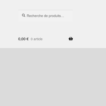
Recherche
Recherche
pour :
0,00
€
0 article