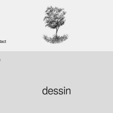
tact
3
dessin