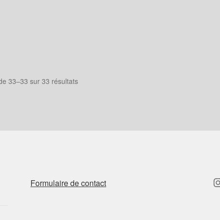
de 33–33 sur 33 résultats
I
Formulaire de contact