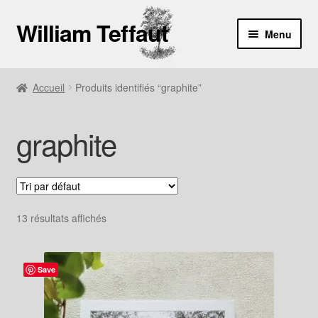
William Teffaut
Aller
Aller
Menu
à
au
la
contenu
Boutique
navigation
Accueil
Produits identifiés “graphite”
À propos
graphite
Contact
13 résultats affichés
Save