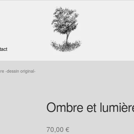
tact
e -dessin original-
Ombre et lumière
70,00
€