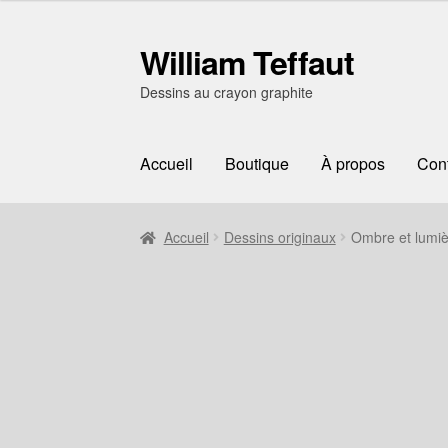
William Teffaut
Aller
Aller
à
au
Dessins au crayon graphite
la
contenu
navigation
Accueil
Boutique
À propos
Con
Accueil
Dessins originaux
Ombre et lumièr