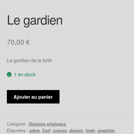
Le gardien
70,00
€
Le gardien de la forêt
1 en stock
quantité
Ajouter au panier
de
Le
gardien
Catégorie :
Dessins originaux
Étiquettes :
arbre
,
Cerf
,
crayon
,
dessin
,
forêt
,
graphite
,